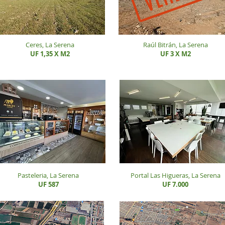
Ceres, La Serena
Raúl Bitrán, La Serena
UF 1,35 X M2
UF 3 X M2
Pasteleria, La Serena
Portal Las Higueras, La Serena
UF 587
UF 7.000