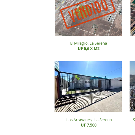
El Milagro, La Serena
UF 6,6 X M2
Los Arrayanes,
La Serena
S
UF 7.500