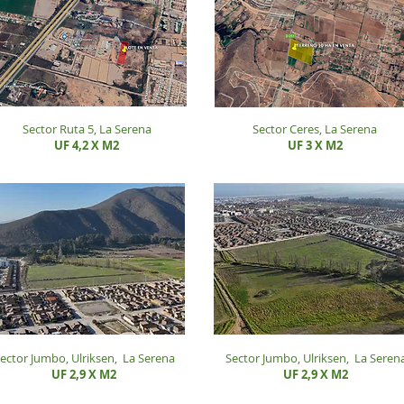
Sector Ruta 5, La Serena
Sector Ceres, La Serena
UF 4,2 X M2
UF 3 X M2
ector Jumbo, Ulriksen,
La Serena
Sector Jumbo, Ulriksen,
La Seren
UF 2,9 X M2
UF 2,9 X M2