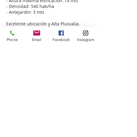
- Altura máxima edificación: 14 mts
- Densidad: 540 hab/ha
- Antejardín: 3 mts
Excelente ubicación y Alta Plusvalía.
Agende su visita o realice sus consultas
Phone
Email
Facebook
Instagram
aquí
TUATERRA GESTIÓN INMOBILIARIA
ESPECIALISTAS EN COMPRAVENTA DE
PARCELAS - TERRENOS -
CASAS - DEPARTAMENTOS - PROPIEDADES