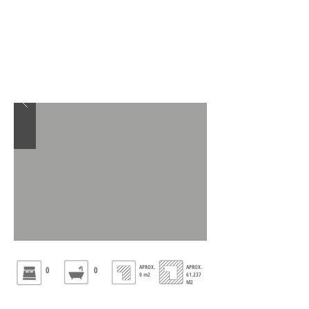
APROX.
APROX.
0
0
0 m2
61.237
M2