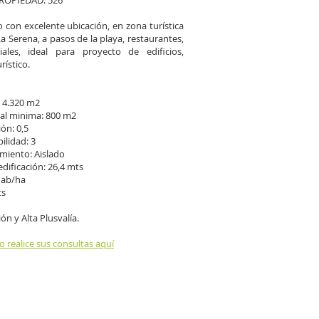
ROPIEDAD: 526
 con excelente ubicación, en zona turística
a Serena, a pasos de la playa, restaurantes,
ales, ideal para proyecto de edificios,
rístico.
l: 4.320 m2
dial minima: 800 m2
ón: 0,5
ilidad: 3
miento: Aislado
dificación: 26,4 mts
hab/ha
ts
ón y Alta Plusvalía.
o realice sus consultas aquí