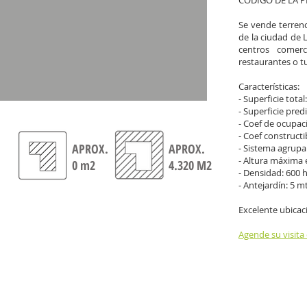
CÓDIGO DE LA P
Se vende terreno
de la ciudad de L
centros comerci
restaurantes o tu
Características:
- Superficie tota
- Superficie pre
- Coef de ocupaci
- Coef constructib
APROX.
APROX.
- Sistema agrupa
- Altura máxima e
0 m2
4.320 M2
- Densidad: 600 
- Antejardín: 5 m
Excelente ubicaci
Agende su visita 