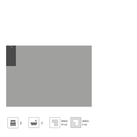
APROX.
APROX.
3
1
54 m2
0 m2