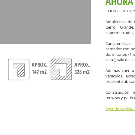
AHORA 
CÓDIGO DE LA P
Amplia c
asa de 
Cerro Grande
supermercados, 
Características
comedor con bos
dormitorios (1 e
suite), sala de e
APROX.
APROX.
Además cuenta 
147 m2
328 m2
vehículos, exce
excelente ubicaci
Construcción 
terrazas y patio 
Agende su visita