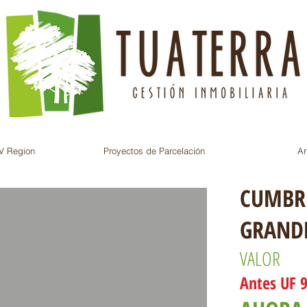
V Region
Proyectos de Parcelación
Ar
CUMBRE
GRAND
VALOR
Ante
s
UF 