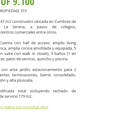
UF 9.100
ROPIEDAD: 315
147 m2 construidos ubicada en Cumbres de
, La Serena, a pasos de colegios,
centros comerciales entre otros.
: Cuenta con hall de acceso, amplio living
ca, amplia cocina amoblada y equipada, 5
n suite con walk in closet), 3 baños (1 en
star, patio de servicio, quincho y piscina.
con ante jardín, estacionamiento para 2
lentes terminaciones, barrio consolidado,
ón y alta plusvalía.
edificada total incluyendo techado de
de servicio 179 m2.
 o realice sus consultas aquí