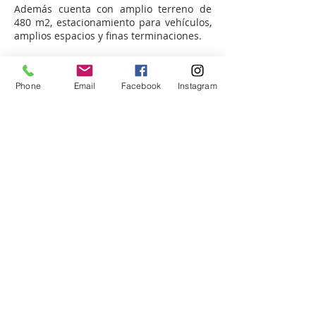
Además cuenta con amplio terreno de
480 m2, estacionamiento para vehículos,
amplios espacios y finas terminaciones.
El Condominio cuenta con acceso
controlado, seguridad las 24 hrs, juegos
Phone
Email
Facebook
Instagram
infantiles, areas verdes, excelente
ubicación y alta plusvalía.
Agende su visita o realice sus consultas
aquí
APROX.
APROX.
4
5
192 m2
480 m2
TUATERRA GESTIÓN INMOBILIARIA
ESPECIALISTAS EN COMPRAVENTA DE
PARCELAS - TERRENOS -
CASAS - DEPARTAMENTOS - PROPIEDADES
COMERCIALES