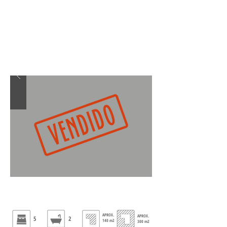
APROX.
APROX.
5
2
140 m2
300 m2