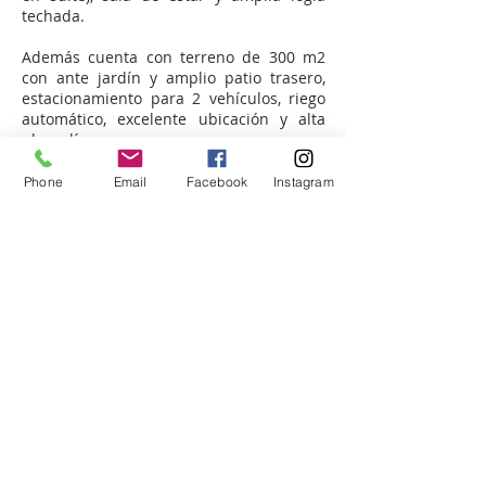
techada.
Además cuenta con terreno de 300 m2
con ante jardín y amplio patio trasero,
estacionamiento para 2 vehículos, riego
automático, excelente ubicación y alta
plusvalía.
Condominio cuenta con areas verdes,
Phone
Email
Facebook
Instagram
juegos infantiles, accesos controlados las
24 hrs entre otros.
Agende su visita o realice sus consultas
aquí
TUATERRA GESTIÓN INMOBILIARIA