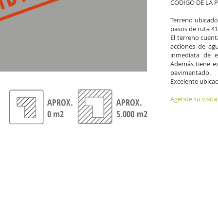
CÓDIGO DE LA P
Terreno ubicado 
pasos de ruta 41
El terreno cuent
acciones de agua
inmediata de e
Además tiene ex
pavimentado.
Excelente ubicaci
Agende su visita
APROX.
APROX.
0 m2
5.000 m2
TUATERRA GESTIÓN INMOBILIARIA
ESPECIALISTAS EN COMPRAVENTA DE PARCELAS - TERRENOS -